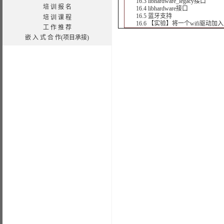
16.3 libhardware_legacy接口
培 训 报 名
16.4 libhardware接口
16.5 蓝牙支持
培 训 课 程
16.6 【实验】将一个wifi驱动加入A
工 作 推 荐
嵌 入 式 合 作(项目承接)