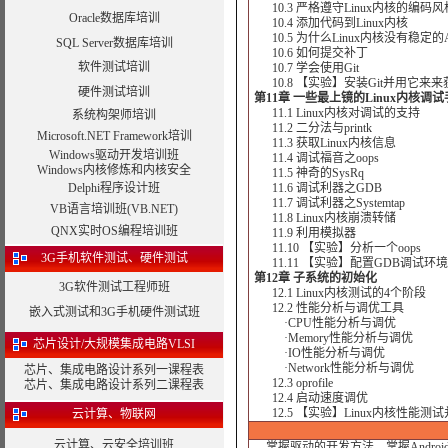
10.3 严格遵守Linux内核的编码风
Oracle数据库培训
10.4 添加代码到Linux内核
10.5 为什么Linux内核没有稳定的A
SQL Server数据库培训
10.6 如何提交补丁
软件测试培训
10.7 学会使用Git
10.8 【实验】安装Git并用它来来
硬件测试培训
第11章 一些最上镜的Linux内核调
11.1 Linux内核对调试的支持
系统构架师培训
11.2 二分法与printk
Microsoft.NET Framework培训
11.3 获取Linux内核信息
Windows驱动开发培训班
11.4 调试福音之oops
Windows内核修炼和内核安全
11.5 神奇的SysRq
Delphi程序设计班
11.6 调试利器之GDB
11.7 调试利器之Systemtap
VB语言培训班(VB.NET)
11.8 Linux内核崩溃转储
QNX实时OS编程培训班
11.9 利用模拟器
11.10 【实验】分析一个oops
3G手机软件测试、硬件测试
11.11 【实验】配置GDB调试环境并
第12章 子系统的初始化
3G软件测试工程师班
12.1 Linux内核测试的4个阶段
12.2 性能分析与调优工具
嵌入式测试和3G手机硬件测试班
·CPU性能分析与调优
·Memory性能分析与调优
芯片设计/大规模集成电路VLSI
·IO性能分析与调优
·Network性能分析与调优
芯片、集成电路设计系列一课程表
12.3 oprofile
芯片、集成电路设计系列二课程表
12.4 启动速度调优
12.5 【实验】Linux内核性能测试
云计算、物联网
云计算、云安全培训班
掌握驱动的开发方法，掌握Androi