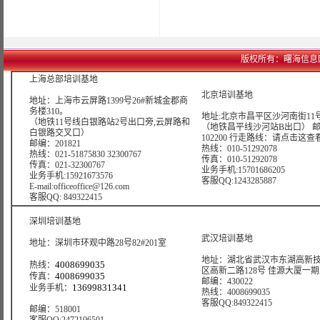
版权所有：曙海信息网络科技
上海总部培训基地
北京培训基地
地址：上海市云屏路1399号26#新城金郡商
务楼310。
地址:北京市昌平区沙河南街11号
（地铁11号线白银路站2号出口旁,云屏路和
（地铁昌平线沙河站B出口） 
白银路交叉口）
102200 行走路线：
请点击这查
邮编：201821
热线：010-51292078
热线：021-51875830 32300767
传真：010-51292078
传真：021-32300767
业务手机:15701686205
业务手机:15921673576
客服QQ:1243285887
E-mail:officeoffice@126.com
客服QQ: 849322415
深圳培训基地
武汉培训基地
地址：深圳市环观中路28号82#201室
地址：湖北省武汉市东湖高新
4008699035
热线：
区高新二路128号 佳源大厦一期A4
4008699035
传真：
邮编：430022
13699831341
业务手机：
热线：4008699035
客服QQ:849322415
邮编：518001