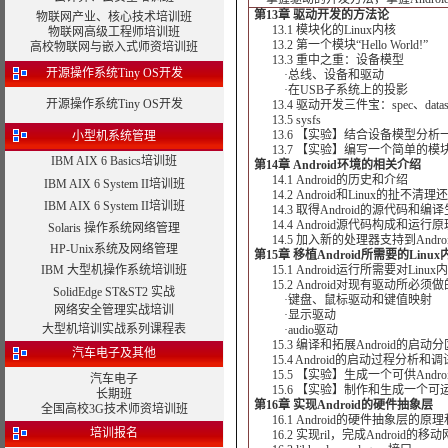
第13章 驱动开发的方法论
物联网产业、核心技术培训班
13.1 模块化的Linux内核
物联网高级工程师培训班
13.2 第一个模块“Hello World!”
高校物联网与嵌入式师资培训班
13.3 重中之重：设备模型
开源操作系统Tiny OS开发
·总线、设备和驱动
·在USB子系统上的投影
开源操作系统Tiny OS开发
13.4 驱动开发三件宝：spec、datas
13.5 sysfs
13.6 【实验】结合设备模型分析一
小型机系统管理
13.7 【实验】编写一个简单的模
IBM AIX 6 Basics培训班
第14章 Android环境的相关介绍
14.1 Android的历史和介绍
IBM AIX 6 System II培训班
14.2 Android和Linux的扯不清
IBM AIX 6 System II培训班
14.3 取得Android的源代码和
14.4 Android源代码构成和运行原
Solaris 操作系统网络管理
14.5 加入新的处理器支持到Andro
HP-Unix系统及网络管理
第15章 移植Android所需要的Linux
IBM 大型机操作系统培训班
15.1 Android运行所需要对Linu
15.2 Android对现有驱动所必须
SolidEdge ST&ST2 实战
·键盘、鼠标驱动和键值映射
网络安全管理实战培训
·显示驱动
大型机培训实战系列课程表
·audio驱动
15.3 编译和拓展Android的启动分区b
汽车电子及其他
15.4 Android的启动过程分析和
15.5 【实验】生成一个可供Androi
汽车电子
15.6 【实验】制作和生成一个可运行的
长期班
第16章 实现Android的硬件抽象层
全国高校3G技术师资培训班
16.1 Android的硬件抽象层的原
培训报名
16.2 实现ril，完成Android的