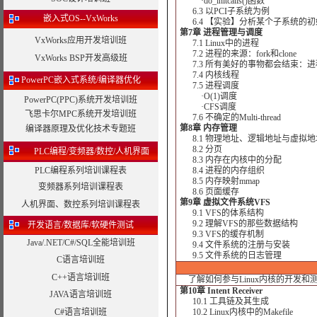
·do_initcalls()函数
6.3 以PCI子系统为例
嵌入式OS--VxWorks
6.4 【实验】分析某个子系统的初
第7章 进程管理与调度
VxWorks应用开发培训班
7.1 Linux中的进程
7.2 进程的来源：fork和clone
VxWorks BSP开发高级班
7.3 所有美好的事物都会结束：进
7.4 内核线程
PowerPC嵌入式系统/编译器优化
7.5 进程调度
·O(1)调度
PowerPC(PPC)系统开发培训班
·CFS调度
飞思卡尔MPC系统开发培训班
7.6 不确定的Multi-thread
第8章 内存管理
编译器原理及优化技术专题班
8.1 物理地址、逻辑地址与虚拟地
8.2 分页
PLC编程/变频器/数控/人机界面
8.3 内存在内核中的分配
PLC编程系列培训课程表
8.4 进程的内存组织
8.5 内存映射mmap
变频器系列培训课程表
8.6 页面缓存
第9章 虚拟文件系统VFS
人机界面、数控系列培训课程表
9.1 VFS的体系结构
9.2 理解VFS的那些数据结构
开发语言/数据库/软硬件测试
9.3 VFS的缓存机制
Java/.NET/C#/SQL全能培训班
9.4 文件系统的注册与安装
9.5 文件系统的日志管理
C语言培训班
C++语言培训班
了解如何参与Linux内核的开发和
第10章 Intent Receiver
JAVA语言培训班
10.1 工具链及其生成
C#语言培训班
10.2 Linux内核中的Makefile