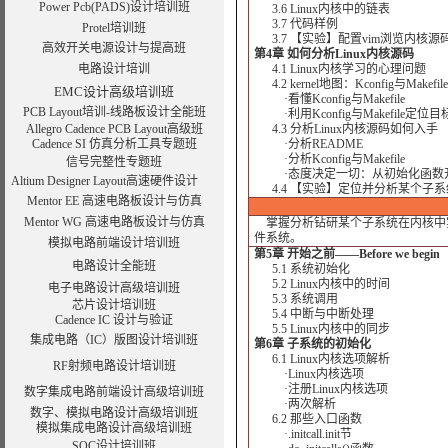
Power Pcb(PADS)设计培训班
3.6 Linux内核中的链表
3.7 代码样例
Protel培训班
3.7 【实验】配置vim浏览内核源
高效开关电源设计与提高班
第4章 如何分析Linux内核源码
电路设计培训
4.1 Linux内核学习的心理问题
4.2 kernel地图：Kconfig与Makefile
EMC设计高级培训班
·看懂Kconfig与Makefile
PCB Layout培训-线路板设计全能班
·利用Kconfig与Makefile定位
Allegro Cadence PCB Layout高级班
4.3 分析Linux内核源码如何入手
Cadence SI 仿真分析工具专题班
·分析README
·分析Kconfig与Makefile
信号完整性专题班
·态度决定一切：从初始化函数
Altium Designer Layout高速硬件设计
4.4 【实验】定位并分析某个子
Mentor EE 高速电路板设计与仿真
Mentor WG 高速电路板设计与仿真
掌握分析钻研某个子系统在内核中
件系统。
模拟电路前端设计培训班
第5章 开始之前——Before we begin
电路设计全能班
5.1 系统初始化
5.2 Linux内核中的时间
电子电路设计高级培训班
5.3 系统调用
芯片设计培训班
5.4 中断与中断处理
Cadence IC 设计与验证
5.5 Linux内核中的同步
集成电路（IC）版图设计培训班
第6章 子系统的初始化
6.1 Linux内核选项解析
RF射频电路设计培训班
·Linux内核选项
·注册Linux内核选项
数字集成电路前端设计高级培训班
·两次解析
数字、模拟电路设计高级培训班
6.2 那些入口函数
模拟集成电路设计高级培训班
·.initcall.init节
SOC设计培训班