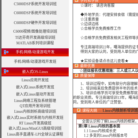
学时
和学费
C5000DSP系统开发培训班
☆课时： 请咨询客服
C6000DSP系统开发培训班
◆外地学员：代理安排食宿（需提
☆注重质量
C6000DSP硬件开发培训班
☆边讲边练
☆合格学员免费推荐工作
C6000视频/图像处理培训班
TI达芬奇开发高级培训班
☆合格学员免费颁发相关工程师等资
MATLAB系列培训课程
专注高端培训22年，曙海提供的证书
得到大家的认同，受到用人单位的广
手机/网络/动漫游戏开发
★实验设备请点击这儿查看★
手机/网络/动漫游戏开发班
最新优惠
☆
团体报名优惠措施：
三人或三人以上
嵌入式OS-Linux
质量保障
Linux应用开发班
1、培训过程中，如有部分内容理解
嵌入式Linux系统开发班
2、培训结束后免费提供半年的技术
3、培训合格学员可享受免费推荐就业
嵌入式Linux驱动开发班
的职业资质。专注高端培训13年，曙海
Linux网络工程及系统管理
同，受到用人单位的广泛赞誉。
QT应用开发培训班
课程大纲
---
Linux内核剖析培训班
Linux内核剖析高级培训班
嵌入式Linux实时系统与内核开发班
全面认识和了解Linux内核的框架，掌
RT Linux开发高级班
第1章 Linux内核的基本面
嵌入式Linux/MiniGUI高级培训班
1.1 Linux内核成长史
Linux高手直通车-LPI全球认证课程
1.2 多变的Linux内核版本号