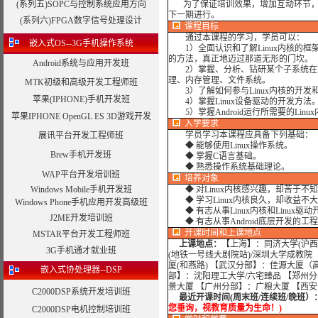
(系列五)SOPC与控制系统应用方向
为了保证培训效果，增加互动环节，我
下一期进行。
(系列六)FPGA数字信号处理设计
课程目标
通过本课程的学习，学员可以：
嵌入式OS--3G手机操作系统
1）全面认识和了解Linux内核的框架，
的方法，真正地迈过那道无形的门坎。
Android系统与应用开发班
2）掌握、分析、钻研某个子系统在Lin
理、内存管理、文件系统。
MTK初级和高级开发工程师班
3）了解如何参与Linux内核的开发
苹果(IPHONE)手机开发班
4）掌握Linux设备驱动的开发方法
5）掌握Android运行所需要的Linu
苹果IPHONE OpenGL ES 3D游戏开发
入学要求
学员学习本课程应具备下列基础：
展讯平台开发工程师班
◆ 能够使用Linux操作系统。
Brew手机开发班
◆ 掌握C语言基础。
◆ 熟悉操作系统基础理论。
WAP平台开发培训班
培养对象
Windows Mobile手机开发班
◆ 对Linux内核感兴趣，却苦于不
◆ 学习Linux内核良久，却收益不
Windows Phone手机应用开发高级班
◆ 有志从事Linux内核和Linux驱
J2ME开发培训班
◆ 有志从事Android底层开发的工
开课时间和上课地点
MSTAR平台开发工程师班
上课地点：
【上海】：同济大学(沪西
3G手机通才就业班
(地铁一号线大剧院站)/深圳大学成教院
厦(和燕路) 【武汉分部】：佳源大厦（
嵌入式协处理器--DSP
部】：沈阳理工大学/六宅臻品 【郑州分
景大厦 【广州分部】：广粮大厦 【西
C2000DSP系统开发培训班
最近开课时间(周末班/连续班/晚班）
您垂询，视教育质量为生命！)
C2000DSP电机控制培训班