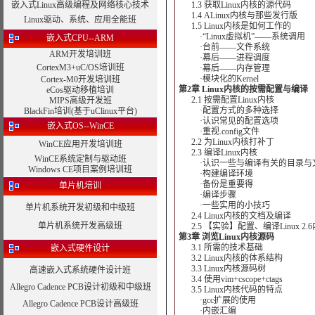
嵌入式Linux高级编程及网络核心技术
1.3 获取Linux内核的源代码
1.4 ALinux内核与那些发行版
Linux驱动、系统、应用全能班
1.5 Linux内核是如何工作的
·“Linux虚拟机”——系统调用
嵌入式CPU--ARM
·台前——文件系统
ARM开发培训班
·幕后——进程调度
CortexM3+uC/OS培训班
·幕后——内存管理
·模块化的Kernel
Cortex-M0开发培训班
第2章 Linux内核的按需配置与编译
eCos驱动移植培训
2.1 按需配置Linux内核
MIPS高级开发班
·配置方式的多种选择
BlackFin培训(基于uClinux平台)
·认识常见的配置选项
嵌入式OS--WinCE
·重视.config文件
2.2 为Linux内核打补丁
WinCE应用开发培训班
2.3 编译Linux内核
WinCE系统定制与驱动班
·认识一些与编译有关的目录与
Windows CE项目案例培训班
·构建编译环境
·备份是重要得
单片机培训
·编译步骤
·一些实用的小技巧
单片机系统开发初级和中级班
2.4 Linux内核的文档及编译
单片机系统开发高级班
2.5 【实验】配置、编译Linux 2.
第3章 浏览Linux内核源码
3.1 所需的技术基础
嵌入式硬件设计
3.2 Linux内核的体系结构
3.3 Linux内核源码树
高速嵌入式系统硬件设计班
3.4 使用vim+cscope+ctags
Allegro Cadence PCB设计初级和中级班
3.5 Linux内核代码的特点
·gcc扩展的使用
Allegro Cadence PCB设计高级班
·内嵌汇编