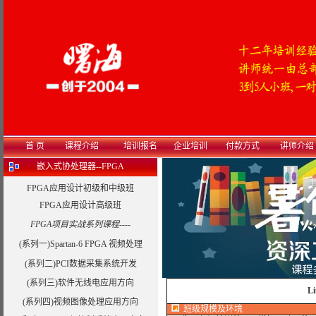
首 页
课程介绍
培训报名
企业培训
付款方式
讲师介绍
嵌入式协处理器--FPGA
FPGA应用设计初级和中级班
FPGA应用设计高级班
FPGA项目实战系列课程----
(系列一)Spartan-6 FPGA 视频处理
(系列二)PCI数据采集系统开发
(系列三)软件无线电应用方向
L
(系列四)视频图像处理应用方向
班级规模及环境